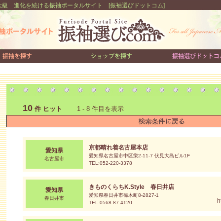
級 進化を続ける振袖ポータルサイト [振袖選びドットコム]
10
件 ヒット
1 - 8 件目を表示
京都晴れ着名古屋本店
愛知県
愛知県名古屋市中区栄2-11-7 伏見大島ビル1F
名古屋市
TEL:052-220-3378
きものくらちK.Style 春日井店
愛知県
愛知県春日井市篠木町8-2827-1
春日井市
h
TEL:0568-87-4120