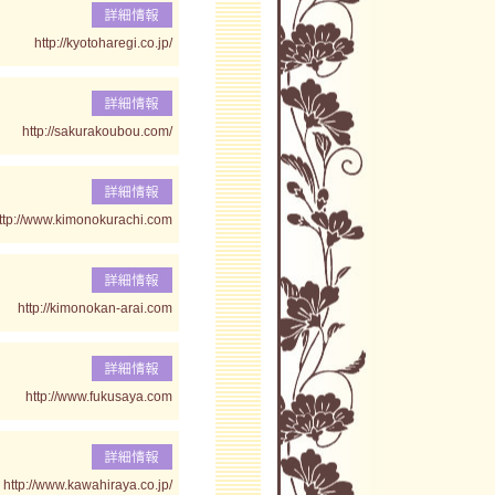
http://kyotoharegi.co.jp/
http://sakurakoubou.com/
ttp://www.kimonokurachi.com
http://kimonokan-arai.com
http://www.fukusaya.com
http://www.kawahiraya.co.jp/