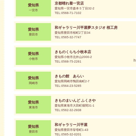
京都晴れ着一宮店
愛知県
愛知県一宮市森本５丁目32-2
一宮市
TEL:0568-71-7102
和ギャラリー川平屋夢スタジオ 桜工房
愛知県
愛知県豊田市桜町2丁目34
豊田市
TEL:0565-32-7747
きものくらち小牧本店
愛知県
愛知県小牧市北外山2000-2
小牧市
h
TEL:0568-75-2261
きもの館 あらい
愛知県
愛知県岡崎市鴨田南町2-7
岡崎市
TEL:0564-23-5285
きものまいんど ふくさや
愛知県
愛知県東海市大田町畑間31-1
東海市
TEL:0562-32-2938
和ギャラリー川平屋
愛知県
愛知県豊田市挙母町1-43
豊田市
TEL:0565-32-0201