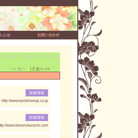
<< 前へ
1
|
2
次へ >>
http://www.kyotoharegi.co.jp
ttp://www.kimonokurachi.com